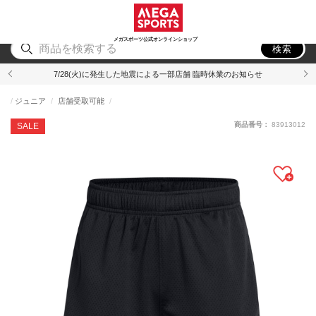
スポーツ
アウトドア
ブランド
アイテム
から探す
から探す
から探す
から探す
メガスポーツ公式オンラインショップ
検索
7/28(火)に発生した地震による一部店舗 臨時休業のお知らせ
ジュニア
店舗受取可能
商品番号：
83913012
SALE