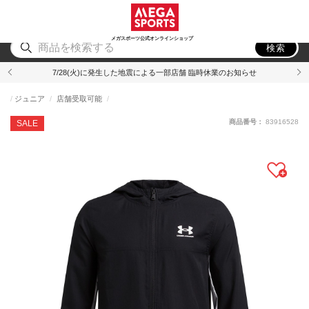
スポーツ
アウトドア
ブランド
アイテム
から探す
から探す
から探す
から探す
メガスポーツ公式オンラインショップ
検索
7/28(火)に発生した地震による一部店舗 臨時休業のお知らせ
ジュニア
店舗受取可能
商品番号：
83916528
SALE