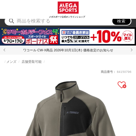
スポーツ
アウトドア
ブランド
アイテム
から探す
から探す
から探す
から探す
メガスポーツ公式オンラインショップ
検索
ワコール CW-X商品 2026年10月1日(木) 価格改定のお知らせ
メンズ
店舗受取可能
商品番号：
84150796