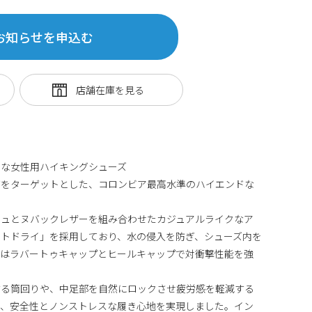
お知らせを申込む
ドな女性用ハイキングシューズ
グをターゲットとした、コロンビア最高水準のハイエンドな
シュとヌバックレザーを組み合わせたカジュアルライクなア
トドライ」を採用しており、水の侵入を防ぎ、シューズ内を
とはラバートゥキャップとヒールキャップで対衝撃性能を強
する筒回りや、中足部を自然にロックさせ疲労感を軽減する
で、安全性とノンストレスな履き心地を実現しました。イン