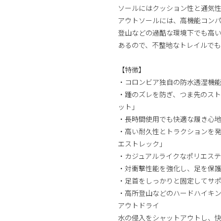
ソールにはクッション性と通気
アウトソールには、高機能コン
登山などの過酷な環境下でも高
あるので、不整地なトレイルで
【特徴】
・コロンビア独自の防水透湿機
・踵のズレを防ぎ、つま先のス
ット」
・長時間使用でも快適な履き心
・高い耐久性とトラクションを
エストレック」
・カジュアルライクなポリエス
・対衝撃性能を強化し、足を保
・足首をしっかりと固定してサ
・高所登山などのハードハイキ
アウトドライ
水の侵入をシャットアウトし、