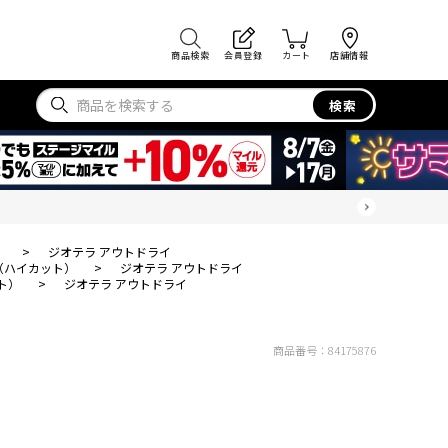
商品検索
会員登録
カート
店舗情報
検索
）
>
ジオテラ アウトドライ
（ハイカット）
>
ジオテラ アウトドライ
ト）
>
ジオテラ アウトドライ
商品番号：
84175876