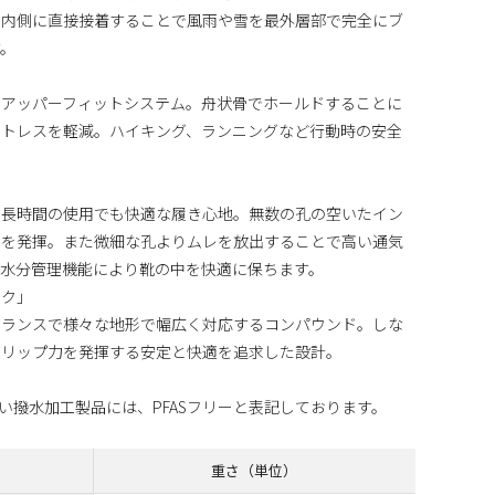
の内側に直接接着することで風雨や雪を最外層部で完全にブ
す。
たアッパーフィットシステム。舟状骨でホールドすることに
ストレスを軽減。ハイキング、ランニングなど行動時の安全
り長時間の使用でも快適な履き心地。無数の孔の空いたイン
性を発揮。また微細な孔よりムレを放出することで高い通気
や水分管理機能により靴の中を快適に保ちます。
ック」
バランスで様々な地形で幅広く対応するコンパウンド。しな
グリップ力を発揮する安定と快適を追求した設計。
まない撥水加工製品には、PFASフリーと表記しております。
重さ（単位）