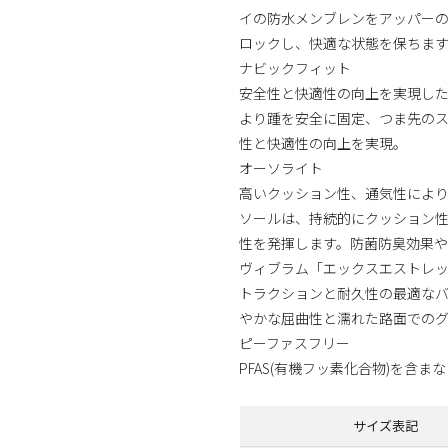
イの防水メンブレンをアッパー
ロックし、快適な状態を保ちま
ナビックフィット
安全性と快適性の向上を実現し
より踵を安全に固定、つま先の
性と快適性の向上を実現。
オーソライト
高いクッション性、通気性によ
ソールは、持続的にクッション
性を発揮します。防菌防臭効果
ヴィブラム「エックスエストレ
トラクションと耐久性の最適な
やかな屈曲性と濡れた路面での
ピーファスフリー
PFAS(有機フッ素化合物)を含
サイズ表記