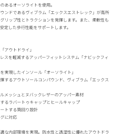
性のあるオーソライトを使用。
パウンドであるヴィブラム「エックスエストレック」が高所
いグリップ性とトラクションを発揮します。また、柔軟性も
も安定した歩行性能をサポートします。
能「アウトドライ」
トレスを軽減するアッパーフィットシステム「ナビックフィ
地を実現したインソール「オーソライト」
発揮するアウトソールコンパウンド、ヴィブラム「エックス
テルメッシュとヌバックレザーのアッパー素材
護するラバートゥキャップとヒールキャップ
ポートする筒回り設計
ングに対応
快適な内部環境を実現。防水性と透湿性に優れたアウトドラ