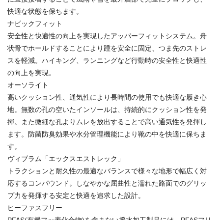
快適な状態を保ちます。
ナビックフィット
安全性と快適性の向上を実現したアッパーフィットシステム。舟
状骨でホールドすることにより踵を安全に固定、つま先のストレ
スを軽減。ハイキング、ランニングなど行動時の安全性と快適性
の向上を実現。
オーソライト
高いクッション性、通気性により長時間の使用でも快適な履き心
地。無数の孔の空いたインソールは、持続的にクッション性を発
揮。また微細な孔よりムレを放出することで高い通気性を発揮し
ます。防菌防臭効果や水分管理機能により靴の中を快適に保ちま
す。
ヴィブラム「エックスエストレック」
トラクションと耐久性の最適なバランスで様々な地形で幅広く対
応するコンパウンド。しなやかな屈曲性と濡れた路面でのグリッ
プ力を発揮する安定と快適を追求した設計。
ピーファスフリー
PFAS(有機フッ素化合物)を含まない撥水加工製品には、PFASフリ