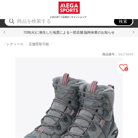
スポーツ
アウトドア
ブランド
アイテム
から探す
から探す
から探す
から探す
メガスポーツ公式オンラインショップ
検索
7/28(火)に発生した地震による一部店舗 臨時休業のお知らせ
レディース
店舗受取可能
商品番号：
84175959