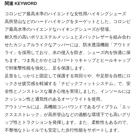
関連 KEYWORD
コロンビア最高水準のハイエンドな女性用ハイキングシューズ
高所登山などのハードハイキングをターゲットとした、コロンビ
ア最高水準のハイエンドなハイキングシューズが登場。
耐久性の高いポリエステルメッシュとヌバックレザーを組み合わ
せたカジュアルライクなアッパーには、防水透湿機能「アウトド
ライ」を採用しており、水の侵入を防ぎ、シューズ内を快適に保
ちます。つま先とかかとはラバートゥキャップとヒールキャップ
で対衝撃性能を強化し、足を保護します。
足首をしっかりと固定して保護する筒回りや、中足部を自然にロ
ックさせ疲労感を軽減する「ナビックフィットシステム」で、安
全性とノンストレスな履き心地を実現しました。インソールには
クッション性と通気性のあるオーソライトを使用。
アウトソールには、高機能コンパウンドであるヴィブラム「エッ
クスエストレック」が高所登山などの過酷な環境下でも高いグリ
ップ性とトラクションを発揮します。また、柔軟性もあるので、
不整地なトレイルでも安定した歩行性能をサポートします。