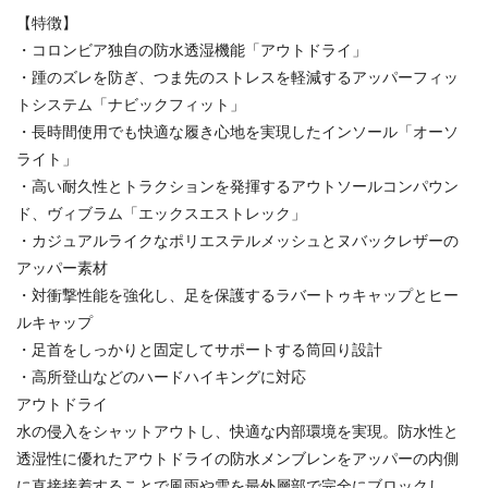
【特徴】
・コロンビア独自の防水透湿機能「アウトドライ」
・踵のズレを防ぎ、つま先のストレスを軽減するアッパーフィッ
トシステム「ナビックフィット」
・長時間使用でも快適な履き心地を実現したインソール「オーソ
ライト」
・高い耐久性とトラクションを発揮するアウトソールコンパウン
ド、ヴィブラム「エックスエストレック」
・カジュアルライクなポリエステルメッシュとヌバックレザーの
アッパー素材
・対衝撃性能を強化し、足を保護するラバートゥキャップとヒー
ルキャップ
・足首をしっかりと固定してサポートする筒回り設計
・高所登山などのハードハイキングに対応
アウトドライ
水の侵入をシャットアウトし、快適な内部環境を実現。防水性と
透湿性に優れたアウトドライの防水メンブレンをアッパーの内側
に直接接着することで風雨や雪を最外層部で完全にブロックし、