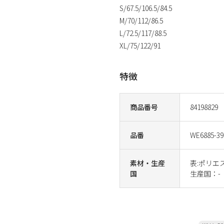
S/67.5/106.5/84.5
M/70/112/86.5
L/72.5/117/88.5
XL/75/122/91
特徴
商品番号
84198829
品番
WE6885-39
素材・生産
表:ポリエス
国
生産国：-