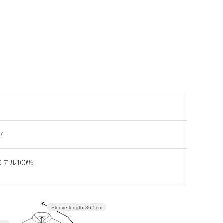
7
テル100%
Sleeve length
86.5cm