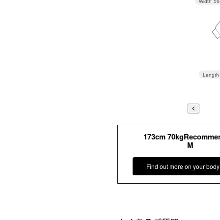
Width
56
Length
173cm 70kgRecomme
M
Find out more on your body