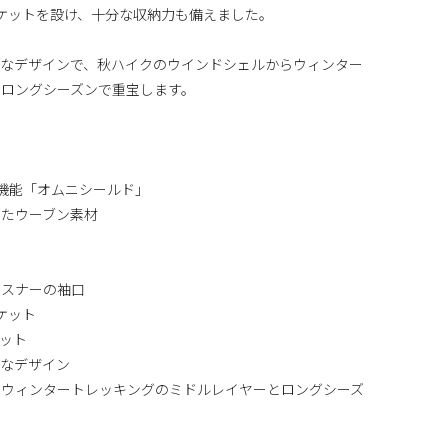
ケットを設け、十分な収納力も備えました。
ィなデザインで、秋ハイクのウインドシェルからウィンター
ロングシーズンで重宝します。
)機能「オムニシールド」
したウーブン素材
ァスナーの袖口
ケット
ット
ィなデザイン
やウィンタートレッキングのミドルレイヤーとロングシーズ