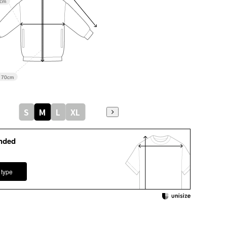
cm
70cm
S
M
L
XL
nded
 type