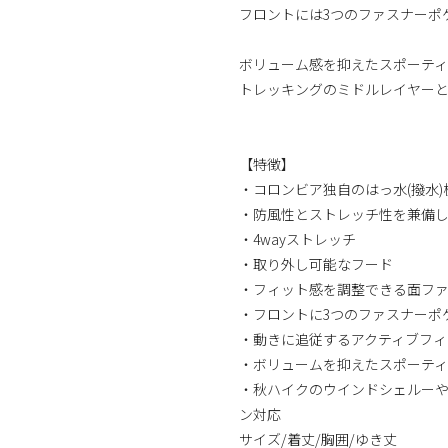
フロントには3つのファスナーポ
ボリューム感を抑えたスポーテ
トレッキングのミドルレイヤーと
【特徴】
・コロンビア独自のはっ水(撥水
・防風性とストレッチ性を兼備
・4wayストレッチ
・取り外し可能なフード
・フィット感を調整できる面フ
・フロントに3つのファスナーポ
・動きに追従するアクティブフィ
・ボリュームを抑えたスポーテ
・秋ハイクのウインドシェルー
ン対応
サイズ/着丈/胸囲/ゆき丈