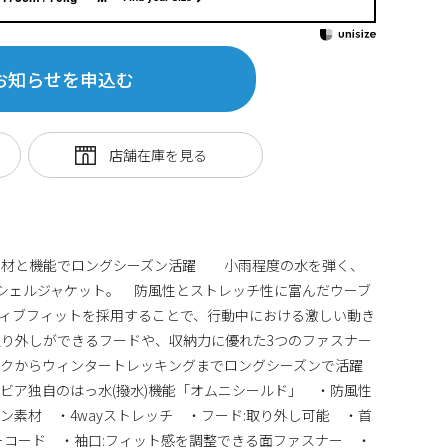
お知らせを申込む
素材と機能でロングシーズン活躍 小雨程度の水を弾く、
トシェルジャケット。 防風性とストレッチ性に富んだウーブ
ィブフィットを採用することで、行動中における激しい動き
り外しができるフードや、収納力に優れた3つのファスナー
イクからウィンタートレッキングまでロングシーズンで活躍
ア独自のはっ水(撥水)機能「オムニシールド」 ・防風性
ン素材 ・4wayストレッチ ・フード:取り外し可能 ・首
ーコード ・袖口:フィット感を調整できる面ファスナー ・