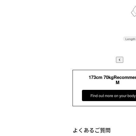
Length
173cm 70kgRecomme
M
Find out more on your body
よくあるご質問