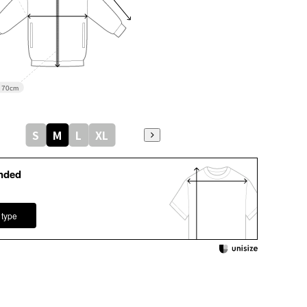
70cm
S
M
L
XL
nded
 type