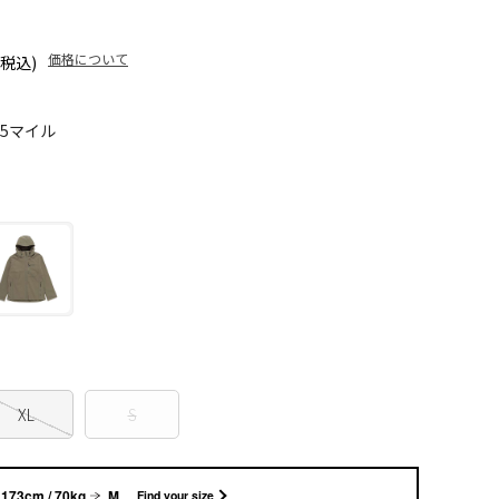
価格について
(税込)
15マイル
XL
S
173cm / 70kg
M
Find your size