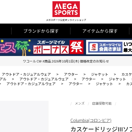
メガスポーツ公式オンラインショップ
ブランドから探す
アイテムから探す
ワコール CW-X商品 2026年10月1日(木) 価格改定のお知らせ
アウトドア・カジュアルウェア
>
アウター
>
ジャケット
>
カスケ
アル
>
アウトドア・カジュアルウェア
>
アウター
>
ジャケット
>
アウトドア・カジュアルウェア
>
アウター
>
ジャケット
>
カ
メンズ
店舗受取可能
Columbia(コロンビア)
カスケードリッジIII