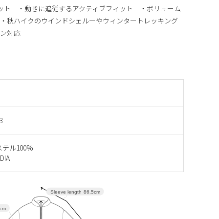
ット ・動きに追従するアクティブフィット ・ボリューム
 ・秋ハイクのウインドシェルーやウィンタートレッキング
ズン対応
3
テル100%
DIA
Sleeve length
86.5cm
cm