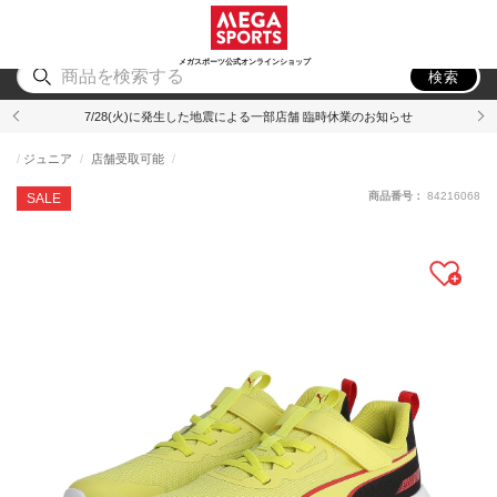
スポーツ
アウトドア
ブランド
アイテム
から探す
から探す
から探す
から探す
メガスポーツ公式オンラインショップ
検索
7/28(火)に発生した地震による一部店舗 臨時休業のお知らせ
ジュニア
店舗受取可能
商品番号：
84216068
SALE