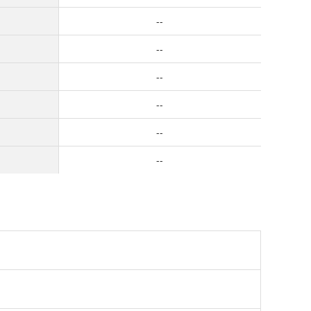
--
--
--
--
--
--