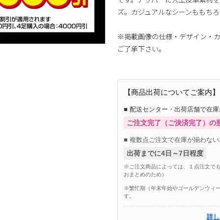
ズ。カジュアルなシーンももちろ
※掲載画像の仕様・デザイン・
ご了承下さい。
【商品出荷についてご案内】
■ 配送センター・出荷店舗で在
ご注文完了（ご決済完了）の
■ 複数点ご注文で在庫が揃わない
出荷までに4日～7日程度
※ご注文商品によっては、１点注文でも
おまとめのため）
※繁忙期（年末年始やゴールデンウィー
す。
詳し