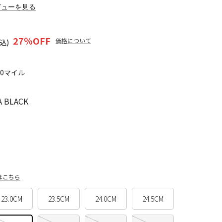
ビューを見る
27
％OFF
価格について
込)
70マイル
 BLACK
はこちら
23.0CM
23.5CM
24.0CM
24.5CM