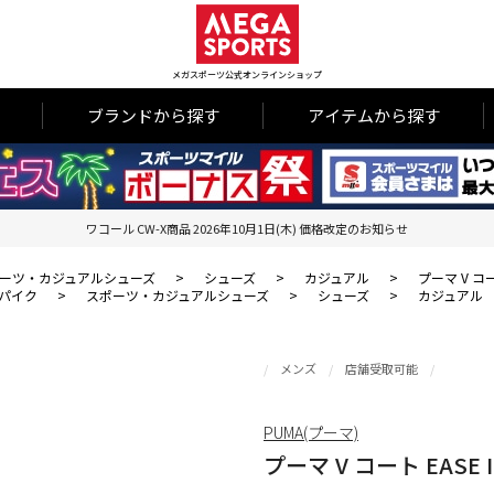
メガスポーツ公式オンラインショップ
ブランドから探す
アイテムから探す
ワコール CW-X商品 2026年10月1日(木) 価格改定のお知らせ
ーツ・カジュアルシューズ
>
シューズ
>
カジュアル
>
プーマ V コート
パイク
>
スポーツ・カジュアルシューズ
>
シューズ
>
カジュアル
メンズ
店舗受取可能
PUMA(プーマ)
プーマ V コート EASE 