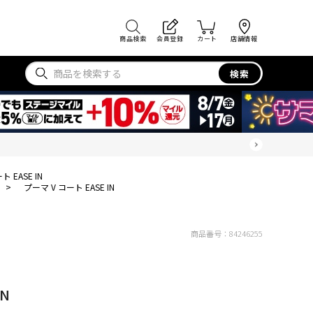
商品検索
会員登録
カート
店舗情報
検索
 EASE IN
>
プーマ V コート EASE IN
商品番号：
84246255
IN