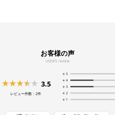
お客様の声
USER’S review
★
5
★
4
3.5
★
3
★
2
レビュー件数：
2
件
★
1