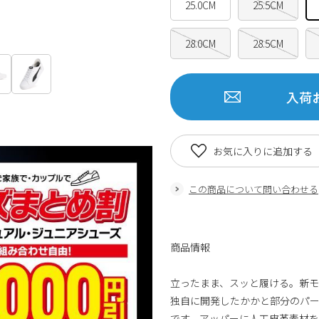
25.0CM
25.5CM
28.0CM
28.5CM
入荷
お気に入りに追加する
この商品について問い合わせる
商品情報
立ったまま、スッと履ける。新モデル
独自に開発したかかと部分のパ
です。アッパーに人工皮革素材