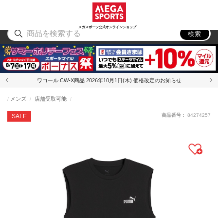
スポーツ
アウトドア
ブランド
アイテム
から探す
から探す
から探す
から探す
メガスポーツ公式オンラインショップ
検索
ワコール CW-X商品 2026年10月1日(木) 価格改定のお知らせ
メンズ
店舗受取可能
商品番号：
84274257
SALE