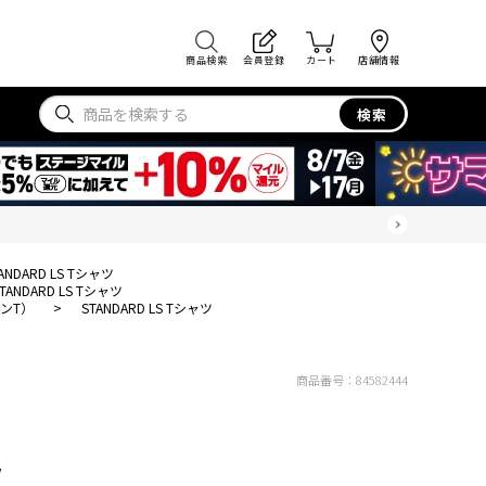
商品検索
会員登録
カート
店舗情報
検索
ANDARD LS Tシャツ
TANDARD LS Tシャツ
ンT）
>
STANDARD LS Tシャツ
商品番号：
84582444
ツ