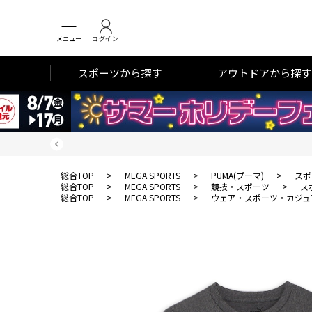
メニュー
ログイン
スポーツから探す
アウトドアから探す
総合TOP
>
MEGA SPORTS
>
PUMA(プーマ)
>
スポ
総合TOP
>
MEGA SPORTS
>
競技・スポーツ
>
ス
総合TOP
>
MEGA SPORTS
>
ウェア・スポーツ・カジュ