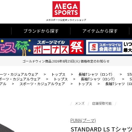
メガスポーツ公式オンラインショップ
ブランドから探す
アイテムから探す
ゴールドウィン商品 2026年8月25日(火) 価格改定のお知らせ
ーツ・カジュアルウェア
>
トップス
>
長袖Tシャツ（ロンT）
>
ST
ポーツ・カジュアルウェア
>
トップス
>
長袖Tシャツ（ロンT）
>
S
アル
>
スポーツ・カジュアルウェア
>
トップス
>
長袖Tシャツ（ロ
メンズ
店舗受取可能
PUMA(プーマ)
STANDARD LS Tシャ