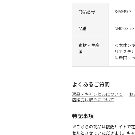
商品番号
84584903
品番
NN02336 
素材・生産
＜本体＞NO
国
リエステル
生産国：
よくあるご質問
返品・キャンセルについて
お
店舗受け取りについて
特記事項
※こちらの商品は複数サイトで
セルとさせていただきます。キ