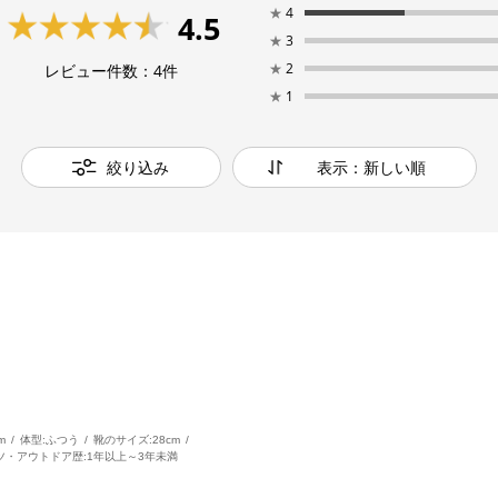
★
4
4.5
★
3
★
2
レビュー件数：
4
件
★
1
絞り込み
表示：新しい順
m
体型:
ふつう
靴のサイズ:
28cm
ツ・アウトドア歴:
1年以上～3年未満