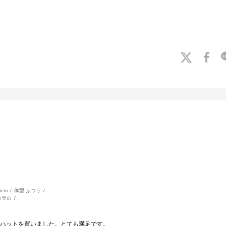
5cm
体型:
ふつう
:
登山
ハットを買いました。とても満足です。