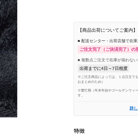
【商品出荷についてご案内】
■ 配送センター・出荷店舗で在
ご注文完了（ご決済完了）の
■ 複数点ご注文で在庫が揃わない
出荷までに4日～7日程度
※ご注文商品によっては、１点注文でも
おまとめのため）
※繁忙期（年末年始やゴールデンウィー
す。
詳し
特徴