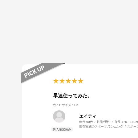
早速使ってみた。
色：L
サイズ：CK
エイティ
年代:
50代
性別:
男性
身長:
176～180c
現在実施のスポーツ:
ランニング
スポー