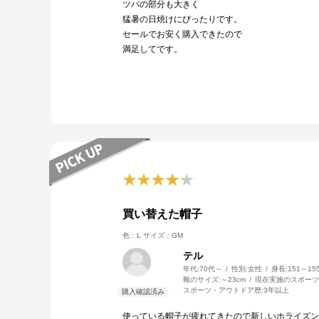
ツバの部分も大きく
猛暑の日焼けにぴったりです。
セールでお安く購入できたので
満足してです。
買い替えた帽子
色：L
サイズ：GM
テル
年代:
70代～
性別:
女性
身長:
151～15
靴のサイズ:
～23cm
現在実施のスポーツ
スポーツ・アウトドア歴:
3年以上
使っている帽子が疲れてきたので新しいホライズン