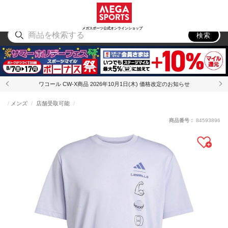
スポーツ
アウトドア
ブランド
アイテム
から探す
から探す
から探す
から探す
メガスポーツ公式オンラインショップ
検索
ワコール CW-X商品 2026年10月1日(木) 価格改定のお知らせ
メンズ
店舗受取可能
商品番号：
84593896