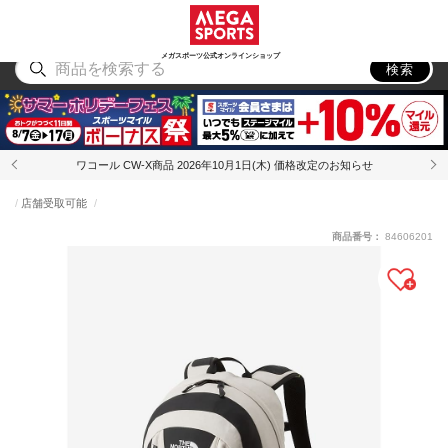
スポーツ
アウトドア
ブランド
アイテム
から探す
から探す
から探す
から探す
メガスポーツ公式オンラインショップ
検索
ワコール CW-X商品 2026年10月1日(木) 価格改定のお知らせ
店舗受取可能
商品番号：
84606201