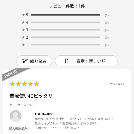
レビュー件数：
1
件
★
5
(1)
★
4
(0)
★
3
(0)
★
2
(0)
★
1
(0)
絞り込み
表示：新しい順
2025.6.22
普段使いにピッタリ
色：.
サイズ：KR
no name
年代:
40代
性別:
男性
身長:
171～175cm
体型:
大柄
靴のサイズ:
28cm
現在実施のスポーツ:
野球
スポーツ・アウトドア歴:
3年以上