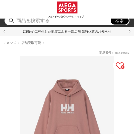
スポーツ
アウトドア
ブランド
アイテム
から探す
から探す
から探す
から探す
メガスポーツ公式オンラインショップ
検索
7/28(火)に発生した地震による一部店舗 臨時休業のお知らせ
メンズ
店舗受取可能
商品番号：
84646587