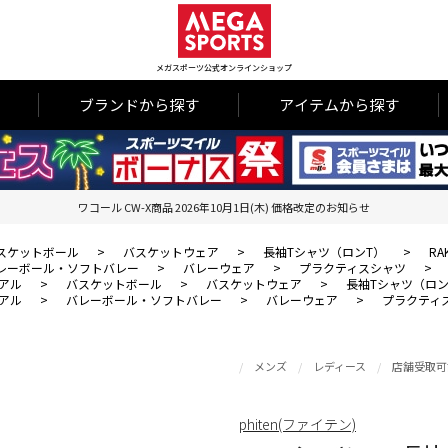
メガスポーツ公式オンラインショップ
ブランドから探す
アイテムから探す
ワコール CW-X商品 2026年10月1日(木) 価格改定のお知らせ
スケットボール
>
バスケットウェア
>
長袖Tシャツ（ロンT）
>
R
レーボール・ソフトバレー
>
バレーウェア
>
プラクティスシャツ
>
アル
>
バスケットボール
>
バスケットウェア
>
長袖Tシャツ（ロン
アル
>
バレーボール・ソフトバレー
>
バレーウェア
>
プラクティ
メンズ
レディース
店舗受取可
phiten(ファイテン)