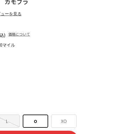
袖 カモフラ
ビューを見る
価格について
込)
20マイル
L
O
XO