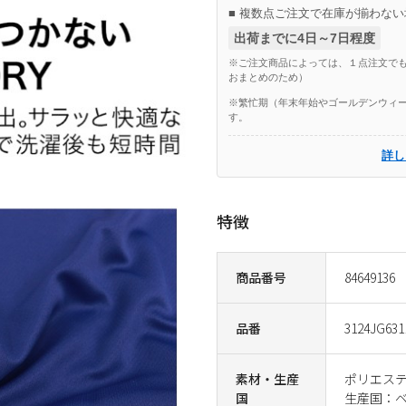
■ 複数点ご注文で在庫が揃わない
出荷までに4日～7日程度
※ご注文商品によっては、１点注文でも
おまとめのため）
※繁忙期（年末年始やゴールデンウィー
す。
詳し
特徴
商品番号
84649136
品番
3124JG631
素材・生産
ポリエステ
国
生産国：