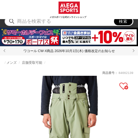
スポーツ
アウトドア
ブランド
アイテム
から探す
から探す
から探す
から探す
メガスポーツ公式オンラインショップ
検索
ワコール CW-X商品 2026年10月1日(木) 価格改定のお知らせ
メンズ
店舗受取可能
商品番号：
84662139