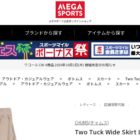
メガスポーツ公式オンラインショップ
ブランドから探す
アイテムから探す
ワコール CW-X商品 2026年10月1日(木) 価格改定のお知らせ
アウトドア・カジュアルウェア
>
ボトムス
>
スカート
>
Two Tuck
アル
>
アウトドア・カジュアルウェア
>
ボトムス
>
スカート
>
レディース
店舗受取可能
CHUMS(チャムス)
Two Tuck Wide Skirt 