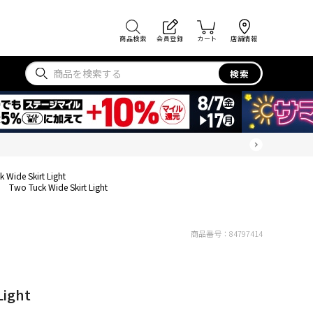
商品検索
会員登録
カート
店舗情報
検索
 Wide Skirt Light
Two Tuck Wide Skirt Light
商品番号：
84797414
Light