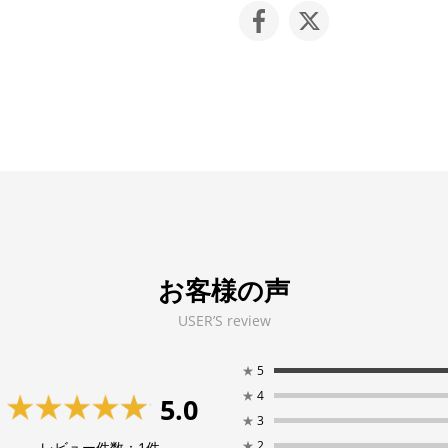
お客様の声
USER’S review
★
5
★
4
5.0
★
3
★
2
レビュー件数：
1
件