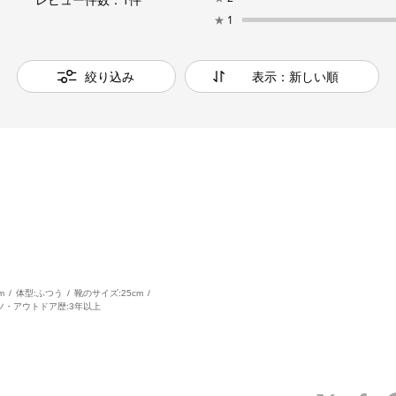
★
1
絞り込み
表示：新しい順
m
体型:
ふつう
靴のサイズ:
25cm
ツ・アウトドア歴:
3年以上