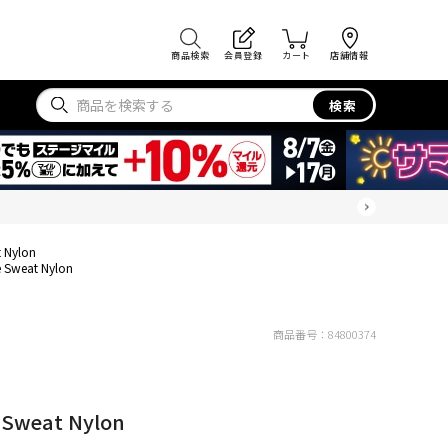
商品検索
会員登録
カート
店舗情報
検索
 Nylon
 Sweat Nylon
商品番号：
84800374
 Sweat Nylon