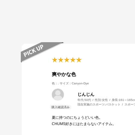
爽やかな色
色：.
サイズ：Canyon-Dye
じんじん
年代:
50代
性別:
女性
身長:
161～165c
現在実施のスポーツ:
バスケット
スポー
夏に持つのにちょうどいい色。
CHUMS好きにはたまらないアイテム。