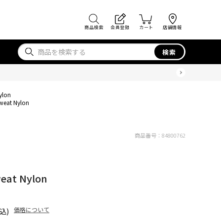
商品検索
会員登録
カート
店舗情報
検索
ylon
Sweat Nylon
商品番号：
84800762
weat Nylon
価格について
込)