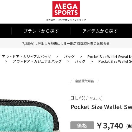
メガスポーツ公式オンラインショップ
ブランドから探す
アイテムから探す
7/28(火)に発生した地震による一部店舗 臨時休業のお知らせ
アウトドア・カジュアルバッグ
>
バッグ
>
Pocket Size Wallet Sweat N
>
アウトドア・カジュアルバッグ
>
バッグ
>
Pocket Size Wallet 
店舗受取可能
CHUMS(チャムス)
Pocket Size Wallet S
￥3,740
(税