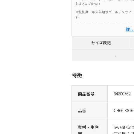
おまとめのため）
※繁忙期（年末年始やゴールデンウィー
す。
詳し
サイズ表記
.
特徴
商品番号
84800762
品番
CH60-3816
素材・生産
Sweat Cot
国
生産国：CH