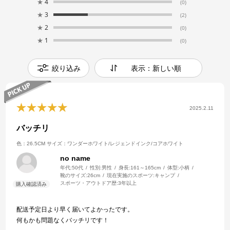
★
4
(0)
★
3
(2)
★
2
(0)
★
1
(0)
絞り込み
表示：新しい順
2025.2.11
バッチリ
色：26.5CM
サイズ：ワンダーホワイト/レジェンドインク/コアホワイト
no name
年代:
50代
性別:
男性
身長:
161～165cm
体型:
小柄
靴のサイズ:
26cm
現在実施のスポーツ:
キャンプ
スポーツ・アウトドア歴:
3年以上
配送予定日より早く届いてよかったです。
何もかも問題なくバッチリです！