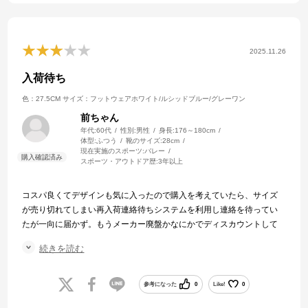
2025.11.26
入荷待ち
色：27.5CM
サイズ：フットウェアホワイト/ルシッドブルー/グレーワン
前ちゃん
年代:
60代
性別:
男性
身長:
176～180cm
体型:
ふつう
靴のサイズ:
28cm
現在実施のスポーツ:
バレー
スポーツ・アウトドア歴:
3年以上
コスパ良くてデザインも気に入ったので購入を考えていたら、サイズ
が売り切れてしまい再入荷連絡待ちシステムを利用し連絡を待ってい
たが一向に届かず。もうメーカー廃盤かなにかでディスカウントして
いるとすると再入荷の見込みはないと思い0.5cmサイズダウンして商品
続きを読む
購入をしたところ追って再入荷連絡が届いた。幸い未使用だったので
交換希望を出したら在庫があれば「可」との事だったので信じて返品
を実施。在庫が無くならないことを願うばかり。
参考になった
0
Like!
0