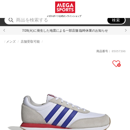
スポーツ
アウトドア
ブランド
アイテム
から探す
から探す
から探す
から探す
メガスポーツ公式オンラインショップ
検索
7/28(火)に発生した地震による一部店舗 臨時休業のお知らせ
メンズ
店舗受取可能
商品番号：
85057396