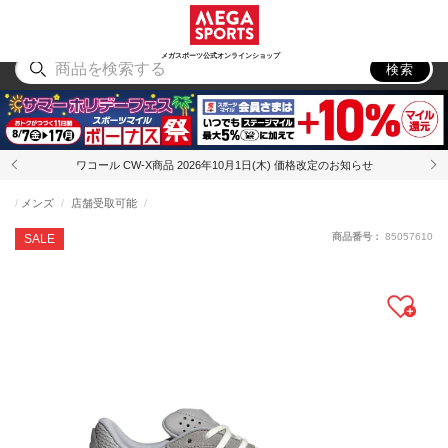
スポーツ
アウトドア
ブランド
アイテム
から探す
から探す
から探す
から探す
メガスポーツ公式オンラインショップ
検索
ワコール CW-X商品 2026年10月1日(木) 価格改定のお知らせ
メンズ
店舗受取可能
商品番号：
85057610
SALE