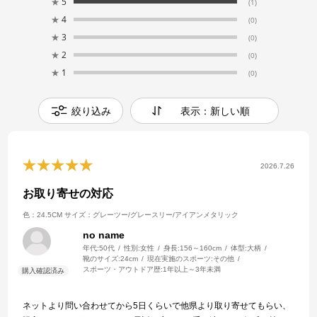
★
5
(1)
★
4
(0)
★
3
(0)
★
2
(0)
★
1
(0)
絞り込み
表示：新しい順
2026.7.26
お取り寄せの対応
色：24.5CM
サイズ：グレーツー/グレースリー/アイアンメタリック
no name
年代:
50代
性別:
女性
身長:
156～160cm
体型:
大柄
靴のサイズ:
24cm
現在実施のスポーツ:
その他
スポーツ・アウトドア歴:
1年以上～3年未満
ネットより問い合わせてから5日くらいで他県より取り寄せてもらい、