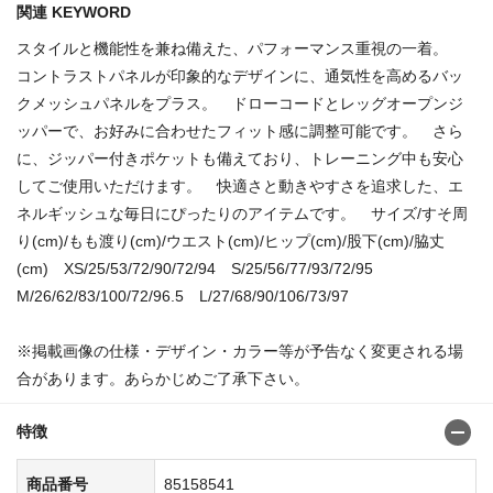
関連 KEYWORD
スタイルと機能性を兼ね備えた、パフォーマンス重視の一着。
コントラストパネルが印象的なデザインに、通気性を高めるバッ
クメッシュパネルをプラス。 ドローコードとレッグオープンジ
ッパーで、お好みに合わせたフィット感に調整可能です。 さら
に、ジッパー付きポケットも備えており、トレーニング中も安心
してご使用いただけます。 快適さと動きやすさを追求した、エ
ネルギッシュな毎日にぴったりのアイテムです。 サイズ/すそ周
り(cm)/もも渡り(cm)/ウエスト(cm)/ヒップ(cm)/股下(cm)/脇丈
(cm) XS/25/53/72/90/72/94 S/25/56/77/93/72/95
M/26/62/83/100/72/96.5 L/27/68/90/106/73/97
※掲載画像の仕様・デザイン・カラー等が予告なく変更される場
合があります。あらかじめご了承下さい。
特徴
商品番号
85158541