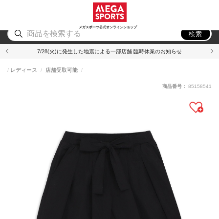
スポーツ
アウトドア
ブランド
アイテム
から探す
から探す
から探す
から探す
メガスポーツ公式オンラインショップ
検索
7/28(火)に発生した地震による一部店舗 臨時休業のお知らせ
レディース
店舗受取可能
商品番号：
85158541