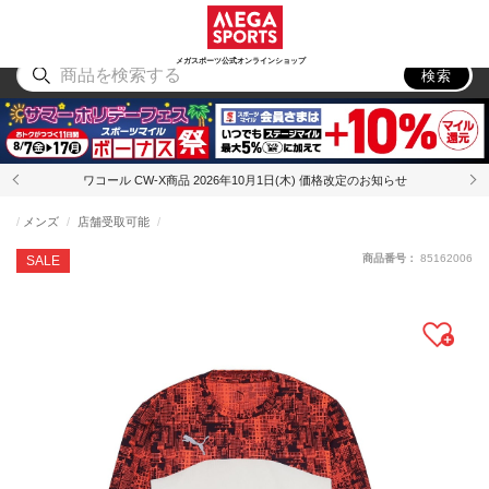
スポーツ
アウトドア
ブランド
アイテム
から探す
から探す
から探す
から探す
メガスポーツ公式オンラインショップ
検索
ワコール CW-X商品 2026年10月1日(木) 価格改定のお知らせ
メンズ
店舗受取可能
商品番号：
85162006
SALE