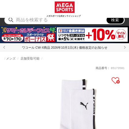
スポーツ
アウトドア
ブランド
アイテム
から探す
から探す
から探す
から探す
メガスポーツ公式オンラインショップ
検索
ワコール CW-X商品 2026年10月1日(木) 価格改定のお知らせ
メンズ
店舗受取可能
商品番号：
85173581