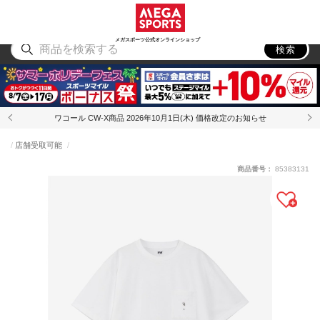
スポーツ
アウトドア
ブランド
アイテム
から探す
から探す
から探す
から探す
メガスポーツ公式オンラインショップ
検索
ワコール CW-X商品 2026年10月1日(木) 価格改定のお知らせ
店舗受取可能
商品番号：
85383131