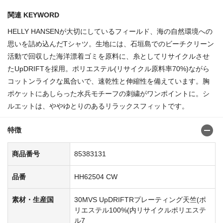
関連 KEYWORD
HELLY HANSENが大切にしているフィールド、海の自然環境への
思いを詰め込んだTシャツ。生地には、石垣島でのビーチクリーン
活動で回収した海洋漂着ゴミを原料に、糸としてリサイクルさせ
たUpDRIFTを採用。ポリエステル(リサイクル原料率70%)ながら
コットンライクな風合いで、速乾性と伸縮性を備えています。胸
ポケットにあしらった水兵モチーフの刺繍がワンポイントに。シ
ルエットは、ややゆとりのあるリラックスフィットです。
特徴
商品番号
85383131
品番
HH62504 CW
素材・生産国
30MVS UpDRIFTRプレーティング天竺(ポ
リエステル100%(内リサイクルポリエステ
ル7