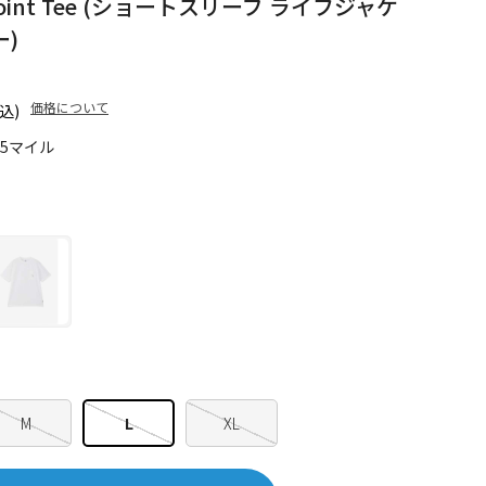
One Point Tee (ショートスリーブ ライフジャケ
)
価格について
込)
55マイル
M
L
XL