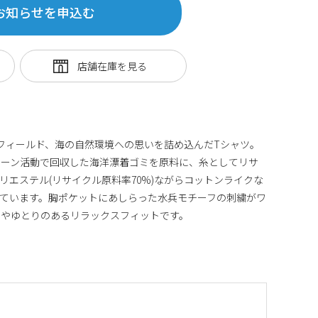
お知らせを申込む
ているフィールド、海の自然環境への思いを詰め込んだTシャツ。
リーン活動で回収した海洋漂着ゴミを原料に、糸としてリサ
。ポリエステル(リサイクル原料率70%)ながらコットンライクな
ています。胸ポケットにあしらった水兵モチーフの刺繍がワ
ややゆとりのあるリラックスフィットです。