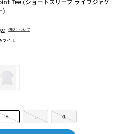
One Point Tee (ショートスリーブ ライフジャケ
)
価格について
込)
55マイル
M
L
XL