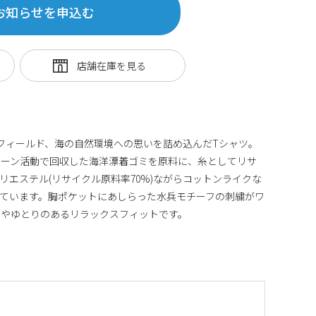
お知らせを申込む
ているフィールド、海の自然環境への思いを詰め込んだTシャツ。
リーン活動で回収した海洋漂着ゴミを原料に、糸としてリサ
。ポリエステル(リサイクル原料率70%)ながらコットンライクな
ています。胸ポケットにあしらった水兵モチーフの刺繍がワ
ややゆとりのあるリラックスフィットです。