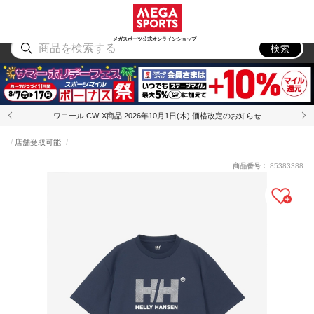
スポーツ
アウトドア
ブランド
アイテム
から探す
から探す
から探す
から探す
メガスポーツ公式オンラインショップ
検索
ワコール CW-X商品 2026年10月1日(木) 価格改定のお知らせ
店舗受取可能
商品番号：
85383388