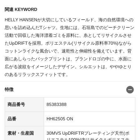
関連 KEYWORD
HELLY HANSENが大切にしているフィールド、海の自然環境への
思いを詰め込んだTシャツ。生地には、石垣島でのビーチクリーン
活動で回収した海洋漂着ゴミを原料に、糸としてリサイクルさせ
たUpDRIFTを採用。ポリエステル(リサイクル原料率70%)ながら
コットンライクな風合いで、速乾性と伸縮性を備えています。背
面にあしらったバックプリントは、ブランドロゴの中に、水面に
広がる波紋をイメージしたデザイン。シルエットは、ややゆとり
のあるリラックスフィットです。
特徴
商品番号
85383388
品番
HH62505 ON
素材・生産国
30MVS UpDRIFTRプレーティング天竺(ポ
リエステル100%(内リサイクルポリエステ