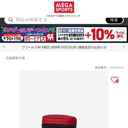
スポーツ
アウトドア
ブランド
アイテム
から探す
から探す
から探す
から探す
メガスポーツ公式オンラインショップ
検索
ワコール CW-X商品 2026年10月1日(木) 価格改定のお知らせ
店舗受取可能
商品番号：
85399913