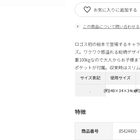
お気に入りに追加する
この商品について問い合わせる
ロゴス初の絵本で登場するキャラ
ズ。ワクワク感溢れる総柄デザイ
重100kgなので大人からお子
ポケットが付属。収束時はスリ
サイズ表記
使用サイズ
.
(約)48×34×34cm
(約
特徴
商品番号
85424430