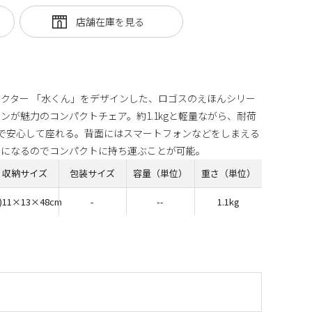
クター 「水くん」をデザインした、ロゴスのえほんシリー
ンが魅力のコンパクトチェア。約1.1kgと軽量ながら、耐荷
様まで安心して座れる。背面にはスマートフォンなどをしまえる
ムになるのでコンパクトに持ち運ぶことが可能。
収納サイズ
包装サイズ
容量（単位）
重さ（単位）
)11×13×48cm
-
--
1.1kg