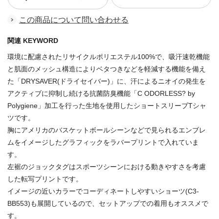
この商品について問い合わせる
関連 KEYWORD
環境に配慮されたリサイクルポリエステル100%で、吸汗速乾機能
と肌面のメッシュ構造によりベタつきなどを軽減する機能を備え
た「DRYSAVER(ドライセイバー)」に、汗によるニオイの発生を
アクティブに抑制し続ける抗菌防臭機能「C ODORLESS? by
Polygiene」加工を行った生地を使用したショートスリーブTシャ
ツです。
胸にアメリカのバスケットボールシーンなどで見られるエンブレ
ムをイメージしたグラフィックをラバープリントで入れていま
す。
左裾のジョックタグはスポーツシーンにおける動きやすさを考慮
した転写プリントです。
イメージの近いカラーでコーディネートしやすいショーツ(C3-
BB553)も展開しているので、セットアップでの着用もオススメで
す。