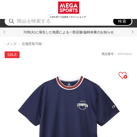
スポーツ
アウトドア
ブランド
アイテム
から探す
から探す
から探す
から探す
メガスポーツ公式オンラインショップ
検索
7/28(火)に発生した地震による一部店舗 臨時休業のお知らせ
メンズ
店舗受取可能
商品番号：
85576437
SALE