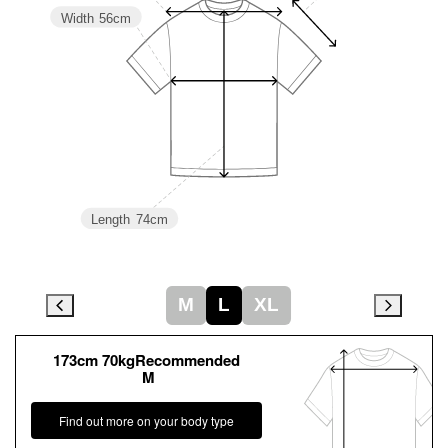
Width
56cm
Length
74cm
M
L
XL
173cm 70kgRecommended
M
Find out more on your body type