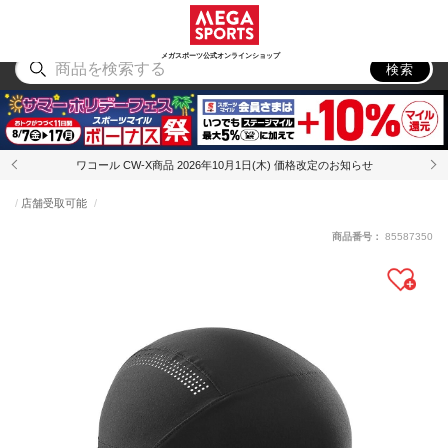
スポーツ
アウトドア
ブランド
アイテム
から探す
から探す
から探す
から探す
メガスポーツ公式オンラインショップ
検索
ワコール CW-X商品 2026年10月1日(木) 価格改定のお知らせ
店舗受取可能
商品番号：
85587350