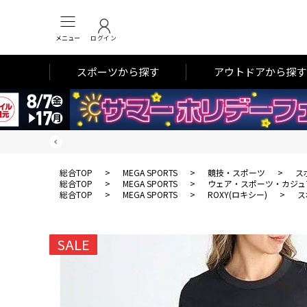
メニュー
ログイン
スポーツから探す
アウトドアから探す
総合TOP
>
MEGA SPORTS
>
競技・スポーツ
>
ス
総合TOP
>
MEGA SPORTS
>
ウェア・スポーツ・カジュ
総合TOP
>
MEGA SPORTS
>
ROXY(ロキシー)
>
ス
SALE