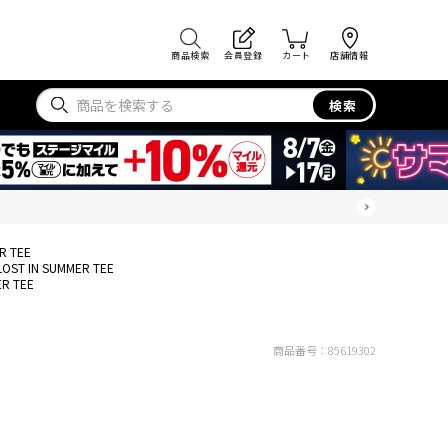
商品検索
会員登録
カート
店舗情報
検索
R TEE
LOST IN SUMMER TEE
ER TEE
商品番号：
85619302
E