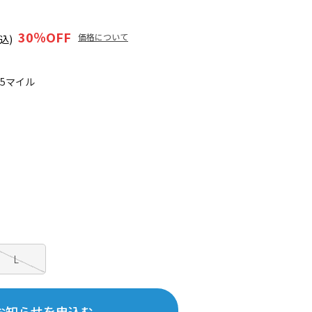
30
％OFF
価格について
込)
15マイル
L
お知らせを申込む