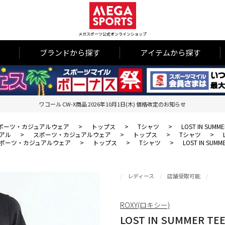
メガスポーツ公式オンラインショップ
ブランドから探す
アイテムから探す
ワコール CW-X商品 2026年10月1日(木) 価格改定のお知らせ
ポーツ・カジュアルウェア
>
トップス
>
Tシャツ
>
LOST IN SUMME
アル
>
スポーツ・カジュアルウェア
>
トップス
>
Tシャツ
>
ポーツ・カジュアルウェア
>
トップス
>
Tシャツ
>
LOST IN SUMM
レディース
店舗受取可能
ROXY(ロキシー)
LOST IN SUMMER TE