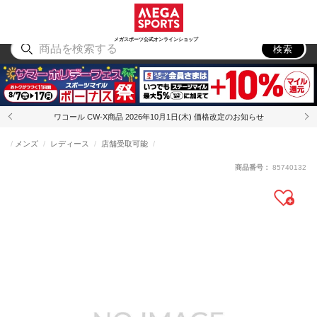
スポーツ
アウトドア
ブランド
アイテム
から探す
から探す
から探す
から探す
メガスポーツ公式オンラインショップ
検索
ワコール CW-X商品 2026年10月1日(木) 価格改定のお知らせ
メンズ
レディース
店舗受取可能
商品番号：
85740132