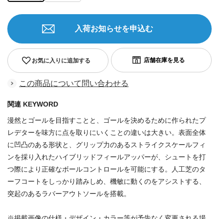
入荷お知らせを申込む
お気に入りに追加する
この商品について問い合わせる
関連 KEYWORD
漫然とゴールを目指すことと、ゴールを決めるために作られたプ
レデターを味方に点を取りにいくことの違いは大きい。表面全体
に凹凸のある形状と、グリップ力のあるストライクスケールフィ
ンを採り入れたハイブリッドフィールアッパーが、シュートを打
つ際により正確なボールコントロールを可能にする。人工芝のタ
ーフコートをしっかり踏みしめ、機敏に動くのをアシストする、
突起のあるラバーアウトソールを搭載。
商品番号:85740868
※掲載画像の仕様・デザイン・カラー等が予告なく変更される場