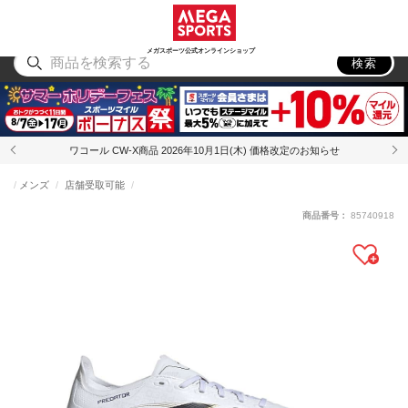
スポーツ
アウトドア
ブランド
アイテム
から探す
から探す
から探す
から探す
メガスポーツ公式オンラインショップ
検索
ワコール CW-X商品 2026年10月1日(木) 価格改定のお知らせ
メンズ
店舗受取可能
商品番号：
85740918