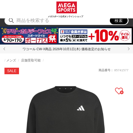
スポーツ
アウトドア
ブランド
アイテム
から探す
から探す
から探す
から探す
メガスポーツ公式オンラインショップ
検索
ワコール CW-X商品 2026年10月1日(木) 価格改定のお知らせ
メンズ
店舗受取可能
商品番号：
85741577
SALE