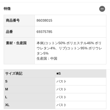
特徴
商品番号
86038015
品番
69375785
素材・生産国
本体)コットン50% ポリエステル46% ポリ
ウレタン4%、リブ)コットン95% ポリウレ
タン5%
生産国：中国
サイズ表記
■S
S
バスト
M
バスト
L
バスト
XL
バスト