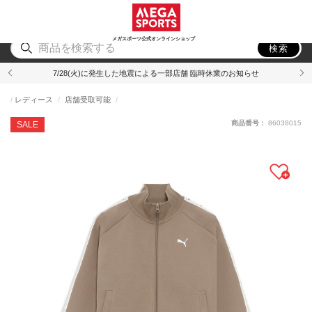
スポーツ
アウトドア
ブランド
アイテム
から探す
から探す
から探す
から探す
メガスポーツ公式オンラインショップ
検索
7/28(火)に発生した地震による一部店舗 臨時休業のお知らせ
レディース
店舗受取可能
商品番号：
86038015
SALE