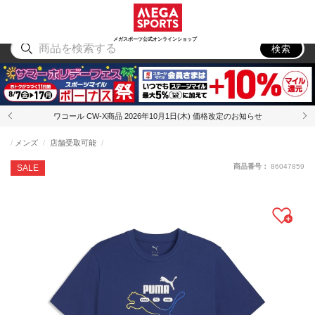
スポーツ
アウトドア
ブランド
アイテム
から探す
から探す
から探す
から探す
メガスポーツ公式オンラインショップ
検索
ワコール CW-X商品 2026年10月1日(木) 価格改定のお知らせ
メンズ
店舗受取可能
商品番号：
86047859
SALE