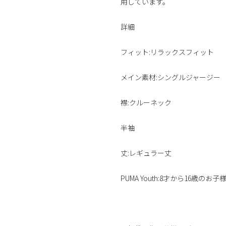
用しています。
詳細
フィット:リラックスフィット
メイン素材:シングルジャージー
襟:クルーネック
半袖
丈:レギュラー丈
PUMA Youth:8才から16歳の