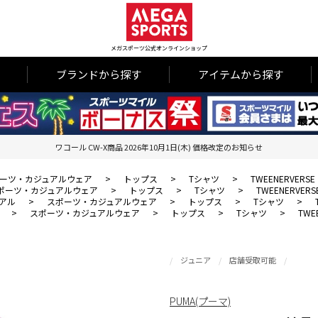
メガスポーツ公式オンラインショップ
ブランドから探す
アイテムから探す
ワコール CW-X商品 2026年10月1日(木) 価格改定のお知らせ
ーツ・カジュアルウェア
>
トップス
>
Tシャツ
>
TWEENERVER
ポーツ・カジュアルウェア
>
トップス
>
Tシャツ
>
TWEENERVE
アル
>
スポーツ・カジュアルウェア
>
トップス
>
Tシャツ
>
>
スポーツ・カジュアルウェア
>
トップス
>
Tシャツ
>
TWE
ジュニア
店舗受取可能
PUMA(プーマ)