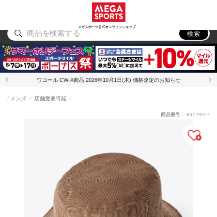
スポーツ
アウトドア
ブランド
アイテム
から探す
から探す
から探す
から探す
メガスポーツ公式オンラインショップ
検索
ワコール CW-X商品 2026年10月1日(木) 価格改定のお知らせ
メンズ
店舗受取可能
商品番号：
86123957