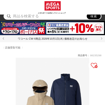
スポーツ
アウトドア
ブランド
アイテム
から探す
から探す
から探す
から探す
メガスポーツ公式オンラインショップ
検索
ワコール CW-X商品 2026年10月1日(木) 価格改定のお知らせ
店舗受取可能
商品番号：
86235298