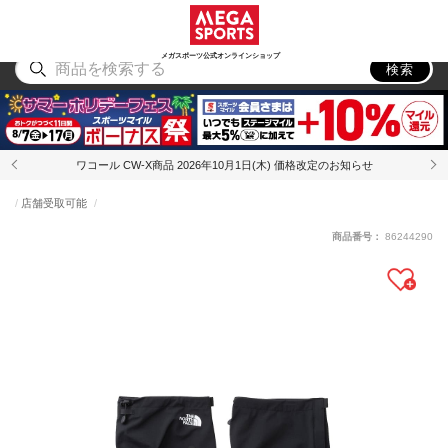
スポーツ
アウトドア
ブランド
アイテム
から探す
から探す
から探す
から探す
メガスポーツ公式オンラインショップ
検索
ワコール CW-X商品 2026年10月1日(木) 価格改定のお知らせ
店舗受取可能
商品番号：
86244290