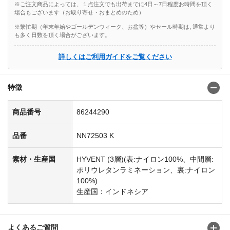
※ご注文商品によっては、１点注文でも出荷までに4日～7日程度お時間を頂く
場合もございます（お取り寄せ・おまとめのため）
※繁忙期（年末年始やゴールデンウィーク、お盆等）やセール時期は, 通常より
も多く日数を頂く場合がございます。
詳しくはご利用ガイドをご覧ください
特徴
商品番号
86244290
品番
NN72503 K
素材・生産国
HYVENT (3層)(表:ナイロン100%、中間層:
ポリウレタンラミネーション、裏:ナイロン
100%)
生産国：インドネシア
よくあるご質問