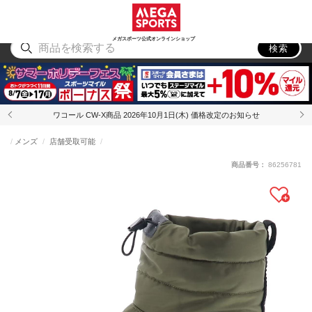
スポーツ
アウトドア
ブランド
アイテム
から探す
から探す
から探す
から探す
メガスポーツ公式オンラインショップ
検索
ワコール CW-X商品 2026年10月1日(木) 価格改定のお知らせ
メンズ
店舗受取可能
商品番号：
86256781