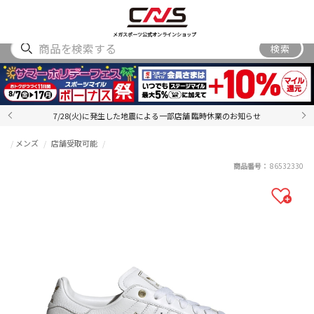
SHOES
WEAR
ACCESSORY
BRAND
RANKING
メガスポーツ公式オンラインショップ
検索
7/28(火)に発生した地震による一部店舗 臨時休業のお知らせ
メンズ
店舗受取可能
商品番号：
86532330