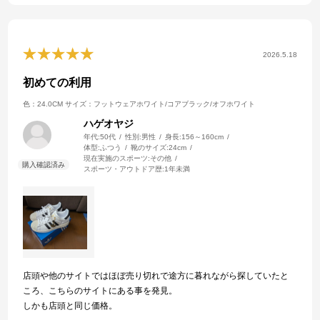
2026.5.18
初めての利用
色：24.0CM
サイズ：フットウェアホワイト/コアブラック/オフホワイト
ハゲオヤジ
年代:
50代
性別:
男性
身長:
156～160cm
体型:
ふつう
靴のサイズ:
24cm
現在実施のスポーツ:
その他
スポーツ・アウトドア歴:
1年未満
店頭や他のサイトではほぼ売り切れで途方に暮れながら探していたと
ころ、こちらのサイトにある事を発見。
しかも店頭と同じ価格。