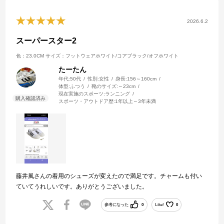
2026.6.2
スーパースター2
色：23.0CM
サイズ：フットウェアホワイト/コアブラック/オフホワイト
たーたん
年代:
50代
性別:
女性
身長:
156～160cm
体型:
ふつう
靴のサイズ:
～23cm
現在実施のスポーツ:
ランニング
スポーツ・アウトドア歴:
1年以上～3年未満
藤井風さんの着用のシューズが変えたので満足です。チャームも付い
ていてうれしいです。ありがとうございました。
参考になった
0
Like!
0