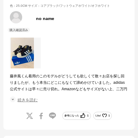
色：25.0CM
サイズ：コアブラック/フットウェアホワイト/オフホワイト
no name
藤井風くん着用のこのモデルがどうしても欲しくて散々お店を探し回
りましたが、もう本当にどこにもなくて諦めかけていました。adidas
公式サイトは早々に売り切れ。Amazonなどもサイズがない上、二万円
以上という高額になっていました。最後の最後にこちらに辿り着き、
続きを読む
念願のモデルを手にすることが出来ました。
迅速な対応も素晴らしかったです。白いトウと黒いレザーがクールで
履き心地も満足。サイズもぴったりでした。お値段も割引があり、と
参考になった
1
Like!
1
ても良心的で嬉しかったです。ありがとうございました。