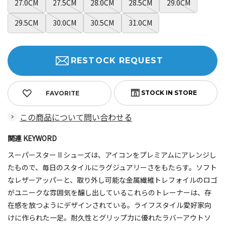
27.0CM
27.5CM
28.0CM
28.5CM
29.0CM
29.5CM
30.0CM
30.5CM
31.0CM
RESTOCK REQUEST
FAVORITE
この商品について問い合わせる
関連 KEYWORD
スーパースター II シューズは、アイコンをプレミアムにアレンジし
たもので、毎日のスタイルにラグジュアリーさをもたらす。ソフト
なレザーアッパーと、取り外し可能な金属繊維トレフォイルのロゴ
がユニークな雰囲気を醸し出しているこれらのトレーナーは、存
在感を放つようにデザインされている。ライフスタイル愛好家向
けに作られた一足。耐久性とグリップ力に優れたラバーアウトソ