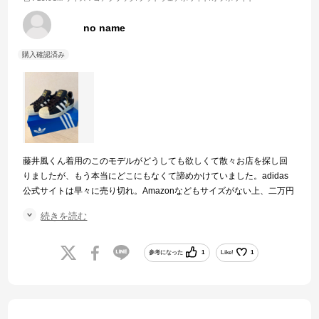
no name
藤井風くん着用のこのモデルがどうしても欲しくて散々お店を探し回
りましたが、もう本当にどこにもなくて諦めかけていました。adidas
公式サイトは早々に売り切れ。Amazonなどもサイズがない上、二万円
以上という高額になっていました。最後の最後にこちらに辿り着き、
続きを読む
念願のモデルを手にすることが出来ました。
迅速な対応も素晴らしかったです。白いトウと黒いレザーがクールで
履き心地も満足。サイズもぴったりでした。お値段も割引があり、と
参考になった
1
Like!
1
ても良心的で嬉しかったです。ありがとうございました。