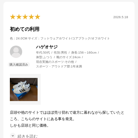
2026.5.18
初めての利用
色：24.0CM
サイズ：フットウェアホワイト/コアブラック/オフホワイト
ハゲオヤジ
年代:
50代
性別:
男性
身長:
156～160cm
体型:
ふつう
靴のサイズ:
24cm
現在実施のスポーツ:
その他
スポーツ・アウトドア歴:
1年未満
店頭や他のサイトではほぼ売り切れで途方に暮れながら探していたと
ころ、こちらのサイトにある事を発見。
しかも店頭と同じ価格。
急いで登録し購入しました。
続きを読む