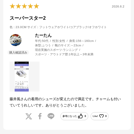
2026.6.2
スーパースター2
色：23.0CM
サイズ：フットウェアホワイト/コアブラック/オフホワイト
たーたん
年代:
50代
性別:
女性
身長:
156～160cm
体型:
ふつう
靴のサイズ:
～23cm
現在実施のスポーツ:
ランニング
スポーツ・アウトドア歴:
1年以上～3年未満
藤井風さんの着用のシューズが変えたので満足です。チャームも付い
ていてうれしいです。ありがとうございました。
参考になった
0
Like!
0