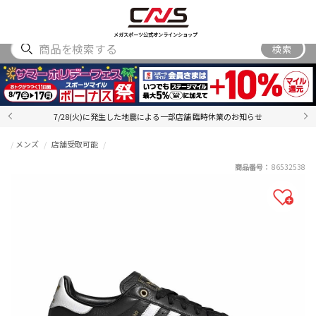
SHOES
WEAR
ACCESSORY
BRAND
RANKING
メガスポーツ公式オンラインショップ
検索
7/28(火)に発生した地震による一部店舗 臨時休業のお知らせ
メンズ
店舗受取可能
商品番号：
86532538