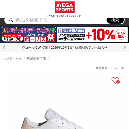
スポーツ
アウトドア
ブランド
アイテム
から探す
から探す
から探す
から探す
メガスポーツ公式オンラインショップ
検索
ワコール CW-X商品 2026年10月1日(木) 価格改定のお知らせ
レディース
店舗受取可能
商品番号：
86545530