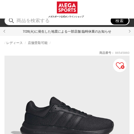
スポーツ
アウトドア
ブランド
アイテム
から探す
から探す
から探す
から探す
メガスポーツ公式オンラインショップ
検索
7/28(火)に発生した地震による一部店舗 臨時休業のお知らせ
レディース
店舗受取可能
商品番号：
86545860