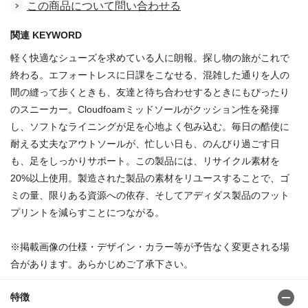
この商品について問い合わせる
関連 KEYWORD
軽く快適なシューズを求めている人に朗報。探し物の旅がこれで
終わる。エフォートレスに日課をこなせる、混雑した通りを人の
間の縫って歩くときも、友達と待ち合わせするときにもぴったり
のスニーカー。Cloudfoamミッドソールがクッション性を発揮
し、ソフトなライニングが足を心地よく包み込む。毎日の酷使に
耐える丈夫なアウトソールが、忙しい日も、のんびり過ごす日
も、足をしっかりサポート。この製品には、リサイクル素材を
20%以上使用。製造された製品の素材をリユースすることで、ゴ
ミの量、限りある資源への依存、そしてアディダス製品のフット
プリントを減らすことにつながる。
※掲載画像の仕様・デザイン・カラー等が予告なく変更される場
合があります。あらかじめご了承下さい。
特徴