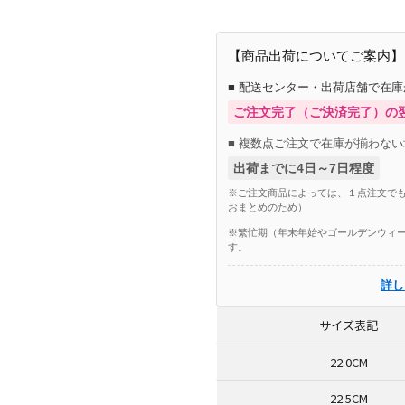
【商品出荷についてご案内】
■ 配送センター・出荷店舗で在
ご注文完了（ご決済完了）の
■ 複数点ご注文で在庫が揃わない
出荷までに4日～7日程度
※ご注文商品によっては、１点注文でも
おまとめのため）
※繁忙期（年末年始やゴールデンウィー
す。
詳し
サイズ表記
22.0CM
22.5CM