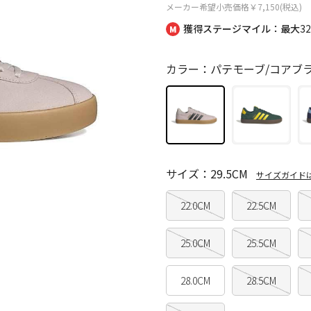
メーカー希望小売価格
￥7,150(税込)
獲得ステージマイル：最大
3
カラー：パテモーブ/コアブ
サイズ：29.5CM
サイズガイド
22.0CM
22.5CM
25.0CM
25.5CM
28.0CM
28.5CM