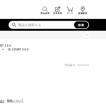
商品検索
会員登録
カート
店舗情報
検索
RT 3.0 U
>
VL COURT 3.0 U
商品番号：
86546629
価格について
込)