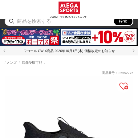
スポーツ
アウトドア
ブランド
アイテム
から探す
から探す
から探す
から探す
メガスポーツ公式オンラインショップ
検索
ワコール CW-X商品 2026年10月1日(木) 価格改定のお知らせ
メンズ
店舗受取可能
商品番号：
86552775